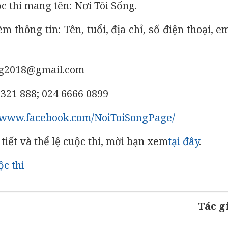
c thi mang tên: Nơi Tôi Sống.
èm thông tin: Tên, tuổi, địa chỉ, số điện thoại, e
ong2018@gmail.com
 321 888; 024 6666 0899
//www.facebook.com/NoiToiSongPage/
 tiết và thể lệ cuộc thi, mời bạn xem
tại đây
.
c thi
Tác g