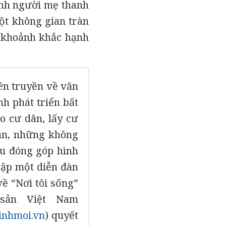
 ảnh người mẹ thanh
ột không gian tràn
i khoảnh khắc hạnh
ên truyền về văn
h phát triển bất
o cư dân, lấy cư
ân, những không
ều đóng góp hình
lập một diễn đàn
ề “Nơi tôi sống”
sản Việt Nam
inhmoi.vn
) quyết