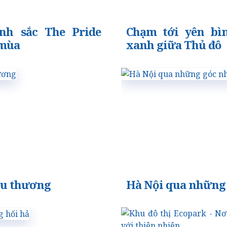
nh sắc The Pride
Chạm tới yên bì
 mùa
xanh giữa Thủ đô
êu thương
Hà Nội qua những