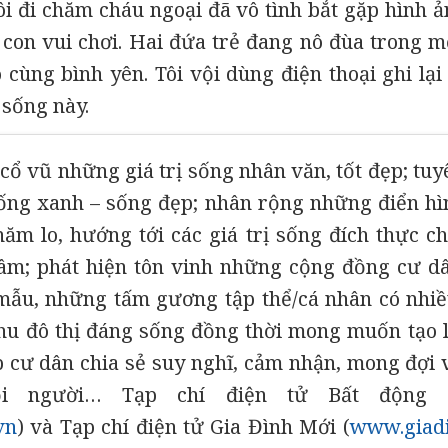
tôi đi chăm cháu ngoại đã vô tình bắt gặp hình
 con vui chơi. Hai đứa trẻ đang nô đùa trong m
cùng bình yên. Tôi vội dùng điện thoại ghi lạ
 sống này.
ổ vũ những giá trị sống nhân văn, tốt đẹp; tuy
ống xanh – sống đẹp; nhân rộng những điển hìn
hăm lo, hướng tới các giá trị sống đích thực ch
tâm; phát hiện tôn vinh những cộng đồng cư d
mẫu, những tấm gương tập thể/cá nhân có nhi
hu đô thị đáng sống đồng thời mong muốn tạo 
p cư dân chia sẻ suy nghĩ, cảm nhận, mong đợi v
ỗi người… Tạp chí điện tử Bất động 
vn
) và Tạp chí điện tử Gia Đình Mới (
www.giad