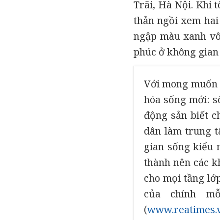
Trãi, Hà Nội. Khi 
thản ngồi xem hai
ngập màu xanh vô 
phúc ở không gian
Với mong muốn c
hóa sống mới: s
động sản biết c
dân làm trung 
gian sống kiểu 
thành nên các k
cho mọi tầng lớ
của chính m
(
www.reatimes.